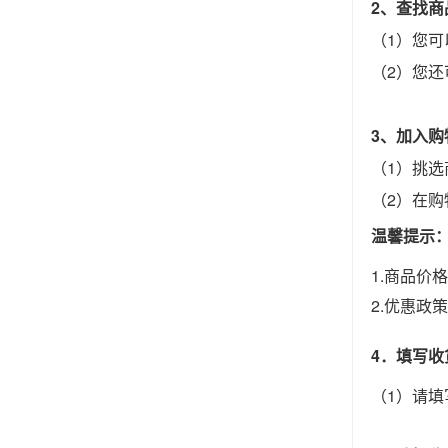
2、查找商
（1）您
（2）您
3、加入购
（1）挑选
（2）在
温馨提示
1.商品
2.优惠
4．填写收
（1）请