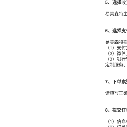
5、选择收
易美森特
6、选择支
易美森特
（1）
支付
（2）
微信
（3）
银行
定制服务
7、下单索
请填写正
8、提交订
（1）信息
（2）订单